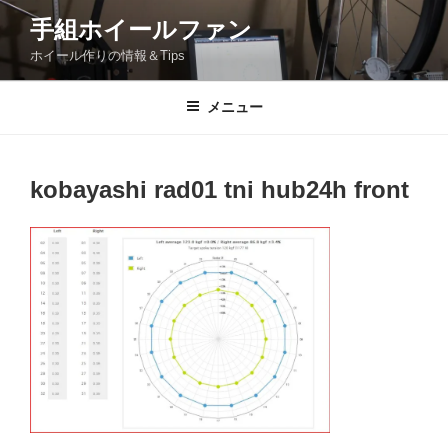
コ
手組ホイールファン
ン
ホイール作りの情報＆Tips
テ
ン
ツ
メニュー
へ
ス
キ
kobayashi rad01 tni hub24h front
ッ
プ