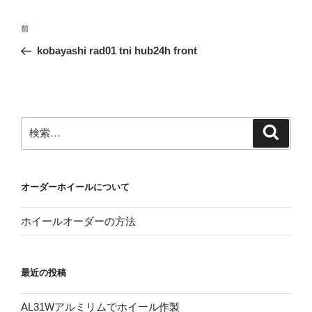
投
前
前
稿
の
kobayashi rad01 tni hub24h front
ナ
投
ビ
稿
ゲ
ー
検
検
シ
索
索:
ョ
ン
オーダーホイールについて
ホイールオーダーの方法
最近の投稿
AL31Wアルミリムでホイール作製