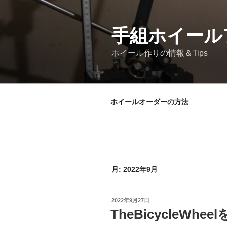
コ
ン
テ
手組ホイール
ン
ホイール作りの情報＆Tips
ツ
へ
ス
キ
ホイールオーダーの方法
ッ
プ
月:
2022年9月
投
2022年9月27日
稿
TheBicycleWhe
日: