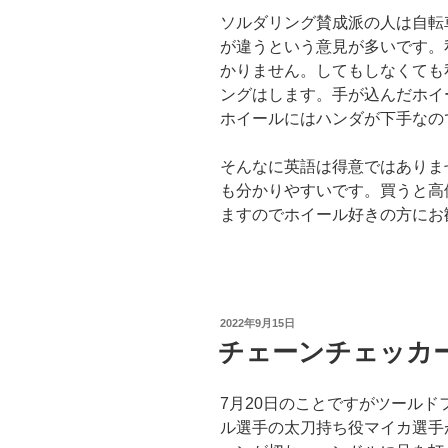
ソルダリング賛成派の人は自転
が違うという意見が多いです。
かりません。してもしなくても
ングはします。手が込んだホイ
ホイールにはハンダが下手なの
そんなに英語は得意ではありま
も分かりやすいです。買うと高
ますのでホイール好きの方にお
投
2022年9月15日
稿
チェーンチェッカ
日:
7月20日のことですがツール
ル選手の太刀持ち役マイカ選手