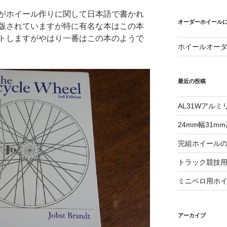
がホイール作りに関して日本語で書かれ
オーダーホイール
版されていますが特に有名な本はこの本
トしますがやはり一番はこの本のようで
ホイールオー
最近の投稿
AL31Wアル
24mm幅31
完組ホイール
トラック競技
ミニベロ用ホ
アーカイブ