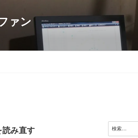
ファン
検
elを読み直す
索: