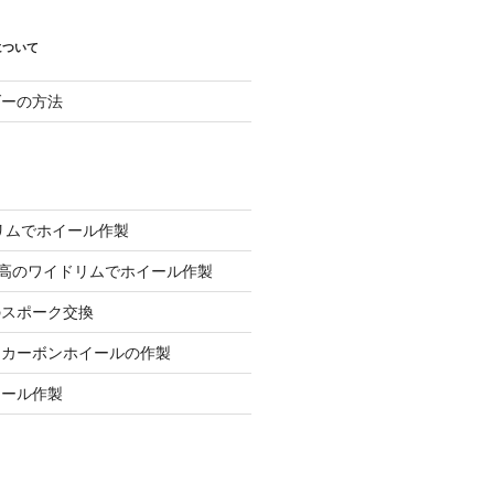
について
ダーの方法
ミリムでホイール作製
mm高のワイドリムでホイール作製
のスポーク交換
用カーボンホイールの作製
イール作製