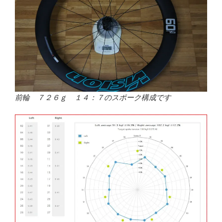
前輪 ７２６ｇ １４：７のスポーク構成です