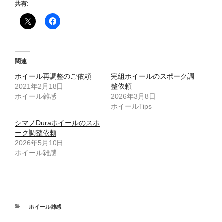
共有:
関連
ホイール再調整のご依頼
完組ホイールのスポーク調
2021年2月18日
整依頼
ホイール雑感
2026年3月8日
ホイールTips
シマノDuraホイールのスポ
ーク調整依頼
2026年5月10日
ホイール雑感
カ
ホイール雑感
テ