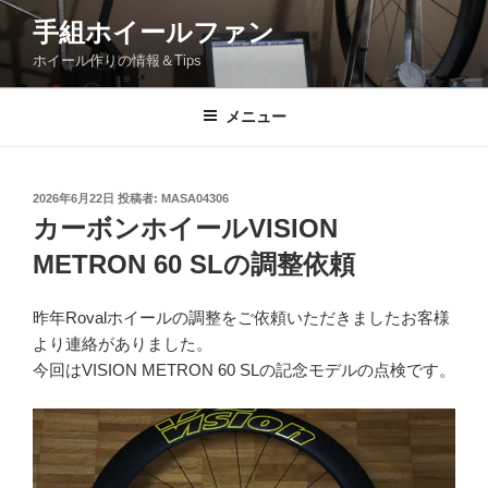
コ
手組ホイールファン
ン
ホイール作りの情報＆Tips
テ
ン
ツ
メニュー
へ
ス
キ
投
2026年6月22日
投稿者:
MASA04306
稿
ッ
カーボンホイールVISION
日:
プ
METRON 60 SLの調整依頼
昨年Rovalホイールの調整をご依頼いただきましたお客様
より連絡がありました。
今回はVISION METRON 60 SLの記念モデルの点検です。