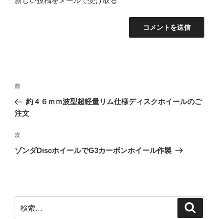
新しい投稿をメールで受け取る
投
前
前
稿
の
約４６ｍｍ波型超軽量リム仕様ディスクホイールのご
ナ
投
注文
ビ
稿
ゲ
次
次
の
ー
ゾンダDiscホイールでG3カーボンホイール作製
投
シ
稿
ョ
ン
検
検
索
索: