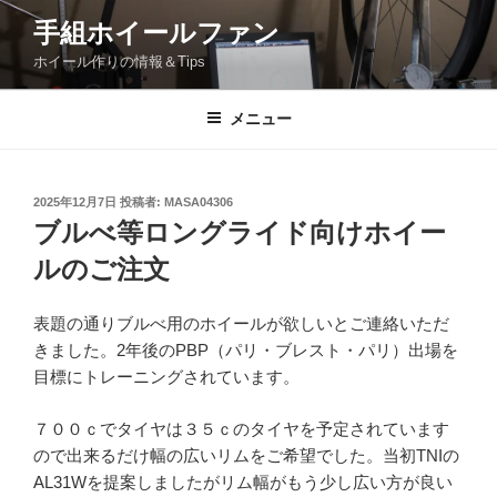
コ
手組ホイールファン
ン
ホイール作りの情報＆Tips
テ
ン
ツ
メニュー
へ
ス
キ
投
2025年12月7日
投稿者:
MASA04306
稿
ッ
ブルべ等ロングライド向けホイー
日:
プ
ルのご注文
表題の通りブルべ用のホイールが欲しいとご連絡いただ
きました。2年後のPBP（パリ・ブレスト・パリ）出場を
目標にトレーニングされています。
７００ｃでタイヤは３５ｃのタイヤを予定されています
ので出来るだけ幅の広いリムをご希望でした。当初TNIの
AL31Wを提案しましたがリム幅がもう少し広い方が良い