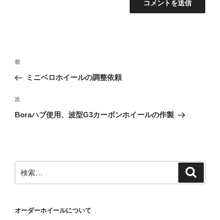
投
前
前
稿
の
ミニベロホイールの調整依頼
ナ
投
ビ
稿
次
次
ゲ
の
Boraハブ使用、波型G3カーボンホイールの作製
投
ー
稿
シ
ョ
ン
検
検
索
索:
オーダーホイールについて