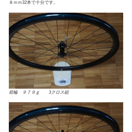
８ｍｍ32本で十分です。
前輪 ９７９ｇ 3クロス組