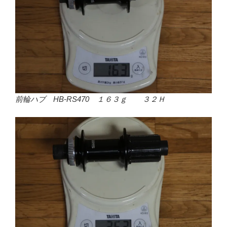
前輪ハブ HB-RS470 １６３ｇ ３２Ｈ