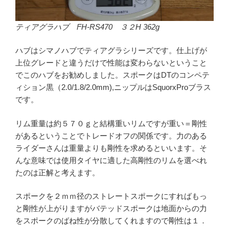
ティアグラハブ FH-RS470 ３２H 362g
ハブはシマノハブでティアグラシリーズです。仕上げが
上位グレードと違うだけで性能は変わらないということ
でこのハブをお勧めしました。スポークはDTのコンペテ
ィション黒（2.0/1.8/2.0mm),ニップルはSquorxProブラス
です。
リム重量は約５７０ｇと結構重いリムですが重い＝剛性
があるということでトレードオフの関係です。力のある
ライダーさんは重量よりも剛性を求めるといいます。そ
んな意味では使用タイヤに適した高剛性のリムを選べれ
たのは正解と考えます。
スポークを２ｍｍ径のストレートスポークにすればもっ
と剛性が上がりますがバテッドスポークは地面からの力
をスポークのばね性が分散してくれますので剛性は１．