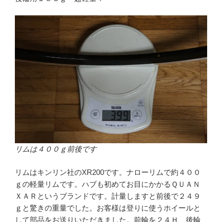
リムは４００ｇ前後です
リムはキンリン社のXR200です。ナローリムで約４００
ｇの軽量リムです。ハブも初めてお目にかかるＱＵＡＮ
ＸＡＲというブランドです。計量しますと前後で２４９
ｇと驚きの重量でした。お客様は登りに使うホイールと
して部品をお送りいただきました。前輪を２４Ｈ、後輪