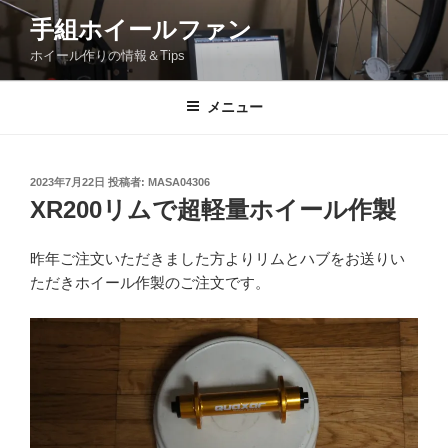
コ
手組ホイールファン
ン
ホイール作りの情報＆Tips
テ
ン
ツ
メニュー
へ
ス
キ
投
2023年7月22日
投稿者:
MASA04306
稿
ッ
XR200リムで超軽量ホイール作製
日:
プ
昨年ご注文いただきました方よりリムとハブをお送りい
ただきホイール作製のご注文です。