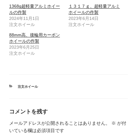
1368g超軽量アルミホイー
１３１７ｇ、超軽量アルミ
ルの作製
ホイールの作製
2024年11月1日
2023年6月14日
注文ホイール
注文ホイール
88mm高、後輪用カーボン
ホイールの作製
2023年6月25日
注文ホイール
カ
注文ホイール
テ
ゴ
リ
ー
コメントを残す
メールアドレスが公開されることはありません。
※
が付
いている欄は必須項目です