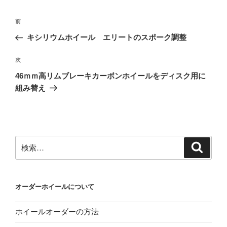
投
前
前
稿
の
キシリウムホイール エリートのスポーク調整
ナ
投
ビ
稿
次
次
ゲ
の
46ｍｍ高リムブレーキカーボンホイールをディスク用に
投
ー
組み替え
稿
シ
ョ
ン
検
検
索
索:
オーダーホイールについて
ホイールオーダーの方法