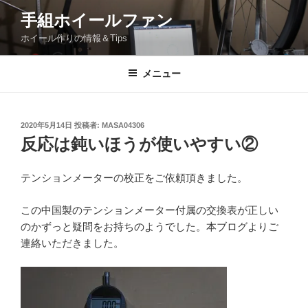
コ
手組ホイールファン
ン
ホイール作りの情報＆Tips
テ
ン
ツ
メニュー
へ
ス
キ
投
2020年5月14日
投稿者:
MASA04306
稿
ッ
反応は鈍いほうが使いやすい②
日:
プ
テンションメーターの校正をご依頼頂きました。
この中国製のテンションメーター付属の交換表が正しい
のかずっと疑問をお持ちのようでした。本ブログよりご
連絡いただきました。