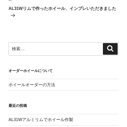
の
ー
AL31Wリムで作ったホイール、インプレいただきました
投
シ
稿
ョ
ン
検
検
索
索:
オーダーホイールについて
ホイールオーダーの方法
最近の投稿
AL31Wアルミリムでホイール作製