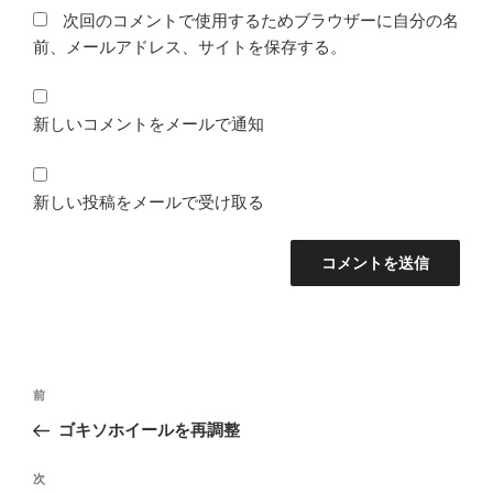
次回のコメントで使用するためブラウザーに自分の名
前、メールアドレス、サイトを保存する。
新しいコメントをメールで通知
新しい投稿をメールで受け取る
投
前
前
稿
の
ゴキソホイールを再調整
ナ
投
ビ
稿
次
次