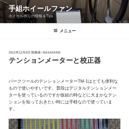
コ
手組ホイールファン
ン
ホイール作りの情報＆Tips
テ
ン
ツ
メニュー
へ
ス
キ
投
2021年12月4日
投稿者:
MASA04306
稿
ッ
テンションメーターと校正器
日:
プ
パークツールのテンションメーターTM-1はとても便利な
もので使いやすいです。普段はデジタルテンションメー
ターを使っているのですが仮組の時などに大まかなテン
ションを知っておきたい時には手軽なので使っていま
す。