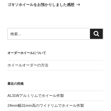
ゲ
の
ゴキソホイールをお預かりしました感想
投
ー
稿
シ
ョ
ン
検
検
索
索:
オーダーホイールについて
ホイールオーダーの方法
最近の投稿
AL31Wアルミリムでホイール作製
24mm幅31mm高のワイドリムでホイール作製