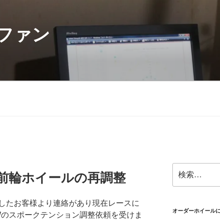
ファン
検
W前輪ホイールの再調整
索:
したお客様より連絡があり現在レースに
オーダーホイール
Wのスポークテンション調整依頼を受けま