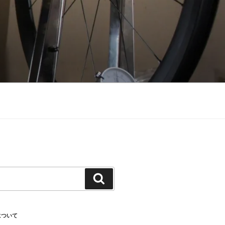
検
索
について