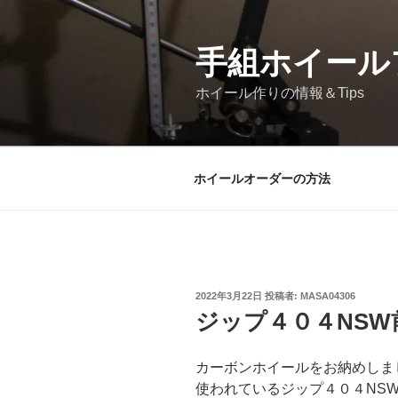
コ
ン
テ
手組ホイール
ン
ホイール作りの情報＆Tips
ツ
へ
ス
キ
ホイールオーダーの方法
ッ
プ
投
2022年3月22日
投稿者:
MASA04306
稿
ジップ４０４NS
日:
カーボンホイールをお納めしま
使われているジップ４０４NS