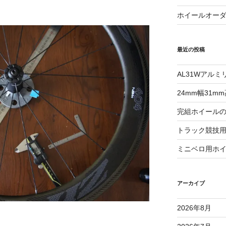
ホイールオー
最近の投稿
AL31Wアル
24mm幅31
完組ホイール
トラック競技
ミニベロ用ホ
アーカイブ
2026年8月