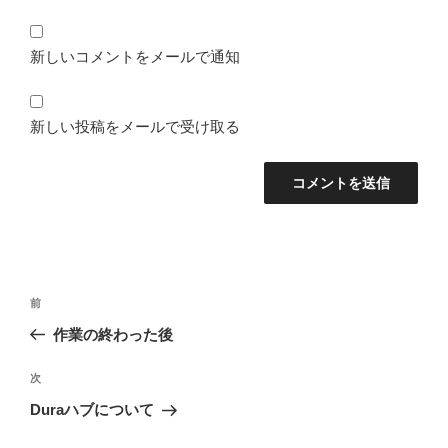
新しいコメントをメールで通知
新しい投稿をメールで受け取る
投
前
前
稿
の
作業の終わった後
ナ
投
ビ
稿
次
次
ゲ
の
Duraハブについて
投
ー