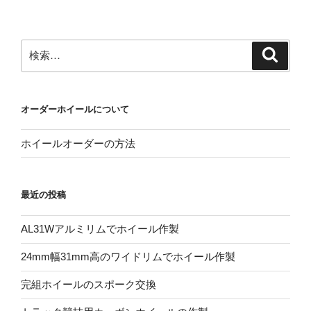
稿
シ
ョ
ン
検
検
索
索:
オーダーホイールについて
ホイールオーダーの方法
最近の投稿
AL31Wアルミリムでホイール作製
24mm幅31mm高のワイドリムでホイール作製
完組ホイールのスポーク交換