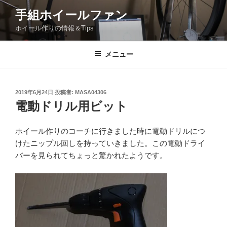
コ
手組ホイールファン
ン
ホイール作りの情報＆Tips
テ
ン
ツ
メニュー
へ
ス
キ
投
2019年6月24日
投稿者:
MASA04306
稿
ッ
電動ドリル用ビット
日:
プ
ホイール作りのコーチに行きました時に電動ドリルにつ
けたニップル回しを持っていきました。この電動ドライ
バーを見られてちょっと驚かれたようです。