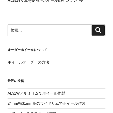
AL31Wリムを使ったホイールのインプレ
投
ー
稿
シ
ョ
ン
検
検
索
索:
オーダーホイールについて
ホイールオーダーの方法
最近の投稿
AL31Wアルミリムでホイール作製
24mm幅31mm高のワイドリムでホイール作製