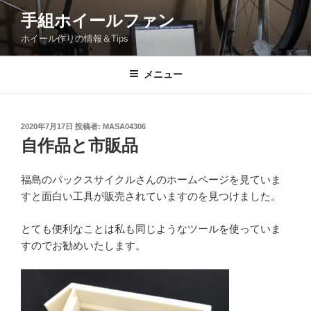
コ
手組ホイールファン
ン
ホイール作りの情報＆Tips
テ
ン
ツ
メニュー
へ
ス
キ
投
2020年7月17日
投稿者:
MASA04306
稿
ッ
自作品と市販品
日:
プ
福島のパックスサイクルさんのホームページを見ていま
すと面白い工具が販売されていますのを見つけました。
とても便利なことは私も同じようなツールを使っていま
すのでお勧めいたします。