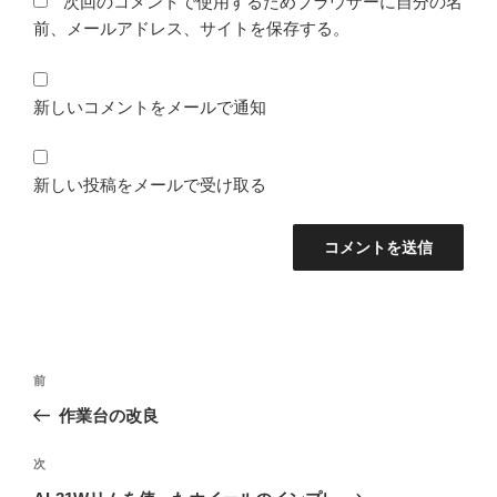
次回のコメントで使用するためブラウザーに自分の名
前、メールアドレス、サイトを保存する。
新しいコメントをメールで通知
新しい投稿をメールで受け取る
投
前
前
稿
の
作業台の改良
ナ
投
ビ
稿
次
次
ゲ
の